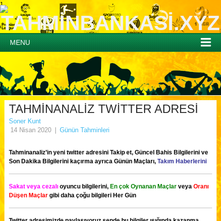
1
MENU
TAHMİNANALİZ TWİTTER ADRESİ
Soner Kunt
14 Nisan 2020
|
Günün Tahminleri
Tahminanaliz’in yeni twitter adresini Takip et, Güncel Bahis Bilgilerini ve
Son Dakika Bilgilerini kaçırma ayrıca Günün Maçları,
Takım Haberlerini
Sakat veya cezalı
oyuncu bilgilerini,
En çok Oynanan Maçlar
veya
Oranı
Düşen Maçlar
gibi daha çoğu bilgileri Her Gün
Twitter adresimizde paylaşıyoruz sende bu bilgiler ışığında kazanma