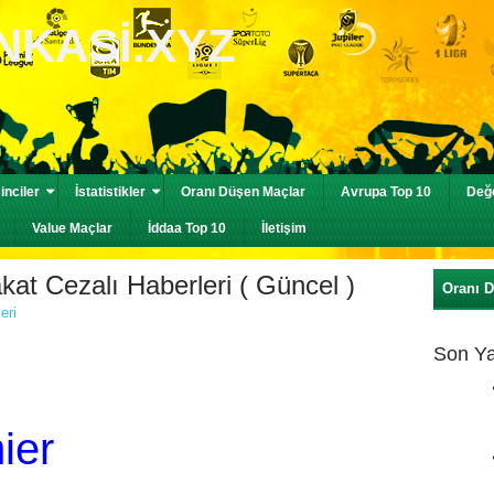
nciler
İstatistikler
Oranı Düşen Maçlar
Avrupa Top 10
Değe
Value Maçlar
İddaa Top 10
İletişim
akat Cezalı Haberleri ( Güncel )
Oranı 
eri
Son Ya
ier