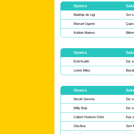
Oyuncu
Saka
Matthijs de Ligt
Sırt s
Manuel Ugarte
Çapra
Kobbie Mainoo
Bilin
Oyuncu
Saka
Emil Krafth
Diz s
Lewis Miley
Bacak
Oyuncu
Saka
Nicolò Savona
Diz s
Willy Boly
Diz s
Callum Hudson-Odoi
Kas s
Ola Aina
Sert 