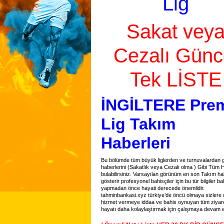
Lig
Sakat vey
Cezalı
Günc
Tek LİSTE
İNGİLTERE Prem
Lig Takım
Haberleri
Bu bölümde tüm büyük liglerden ve turnuvalardan 
haberlerini (Sakatlık veya Cezalı olma ) Gibi Tüm H
bulabilirsiniz. Varsayılan görünüm en son Takım hab
gösterir profesyonel bahisçiler için bu tür bilgiler ba
yapmadan önce hayati derecede önemlidir.
tahminbankasi.xyz türkiye’de öncü olmaya sizlere 
hizmet vermeye iddaa ve bahis oynuyan tüm ziyare
hayatı daha kolaylaştırmak için çalışmaya devam ed