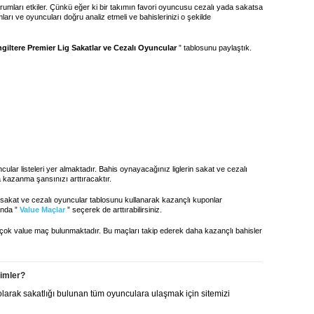
umları etkiler. Çünkü eğer ki bir takımın favori oyuncusu cezalı yada sakatsa
arı ve oyuncuları doğru analiz etmeli ve bahislerinizi o şekilde
ngiltere Premier Lig Sakatlar ve Cezalı Oyuncular
” tablosunu paylaştık.
uncular listeleri yer almaktadır. Bahis oynayacağınız liglerin sakat ve cezalı
 kazanma şansınızı arttıracaktır.
sakat ve cezalı oyuncular tablosunu kullanarak kazançlı kuponlar
anda ”
Value Maçlar
” seçerek de arttırabilirsiniz.
birçok value maç bulunmaktadır. Bu maçları takip ederek daha kazançlı bahisler
kimler?
 olarak sakatlığı bulunan tüm oyunculara ulaşmak için sitemizi