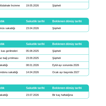
Müdahale İncinme
19.05.2026
Şüpheli
tlık
Sakatlık tarihi
Beklenen dönüş tarihi
küs sakatlığı
23.04.2026
Şüpheli
tlık
Sakatlık tarihi
Beklenen dönüş tarihi
 kas gerilmeleri
05.08.2025
Şüpheli
z bağ yırtılması
23.09.2025
Şüpheli
akatlığı
08.01.2026
Eylül ayı sonunda 2026
tendonu sakatlığı
14.04.2026
Ocak ayı başında 2027
tlık
Sakatlık tarihi
Beklenen dönüş tarihi
akatlığı
23.07.2026
Bir kaç haftalığına