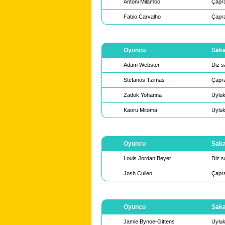
Antoni Milambo
Çapra
Fabio Carvalho
Çapra
Oyuncu
Saka
Adam Webster
Diz s
Stefanos Tzimas
Çapra
Zadok Yohanna
Uyluk
Kaoru Mitoma
Uyluk
Oyuncu
Saka
Louis Jordan Beyer
Diz s
Josh Cullen
Çapra
Oyuncu
Saka
Jamie Bynoe-Gittens
Uyluk