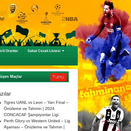
rli Oranlar
Sakat Cezalı Listesi
Düşen Maçlar
zılar
Tigres UANL vs Leon – Yarı Final –
Önizleme ve Tahmin | 2024
CONCACAF Şampiyonlar Ligi
Perth Glory vs Western United – Lig
Aşaması – Önizleme ve Tahmin |