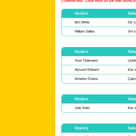
( Önemli Not : Liste HER 20 DK BİR GÜN
Oyuncu
Saka
Ben White
Diz s
William Saliba
Sırt s
Oyuncu
Saka
Youri Tielemans
Uyluk
Alysson Edward
Kas s
Amadou Onana
Çapra
Oyuncu
Saka
Julio Soler
Kas s
Oyuncu
Saka