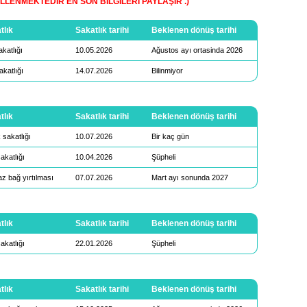
CELLENMEKTEDİR EN SON BİLGİLERİ PAYLAŞIR .)
tlık
Sakatlık tarihi
Beklenen dönüş tarihi
akatlığı
10.05.2026
Ağustos ayı ortasinda 2026
akatlığı
14.07.2026
Bilinmiyor
tlık
Sakatlık tarihi
Beklenen dönüş tarihi
 sakatlığı
10.07.2026
Bir kaç gün
akatlığı
10.04.2026
Şüpheli
z bağ yırtılması
07.07.2026
Mart ayı sonunda 2027
tlık
Sakatlık tarihi
Beklenen dönüş tarihi
akatlığı
22.01.2026
Şüpheli
tlık
Sakatlık tarihi
Beklenen dönüş tarihi