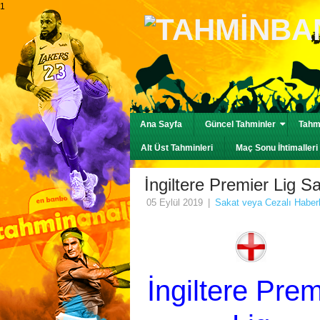
1
Ana Sayfa
Güncel Tahminler
Tahmi
Alt Üst Tahminleri
Maç Sonu İhtimalleri
İngiltere Premier Lig S
05 Eylül 2019
|
Sakat veya Cezalı Haberl
İngiltere Prem