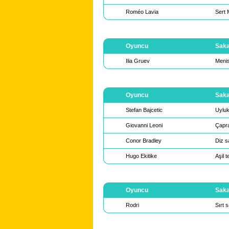
Roméo Lavia
Sert 
Oyuncu
Saka
Ilia Gruev
Menis
Oyuncu
Saka
Stefan Bajcetic
Uyluk
Giovanni Leoni
Çapra
Conor Bradley
Diz s
Hugo Ekitike
Aşil 
Oyuncu
Saka
Rodri
Sırt s