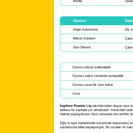
Murillo
Uyluk
Oyuncu
Saka
Dejan Kulusevski
Diz s
Wilson Odobert
Çapra
Xavi Simons
Çapra
Oyuncu tekrar kullanılabilir
Oyuncu yakın zamanda oynayabilir
Oyuncu uzun bir süre sakat
Ceza
İngiltere Premier Lig
takımlarından oluşan spor bah
tablosu bu sayfada yer almaktadır. Yukarıdaki tablo
halinde paylaşılmıştır. Aynı zamanda tüm tarihler de
Eğer ki spor bahislerinde kazanmak istiyorsanız bu
sayfamızda tablo paylaşmıştık. Bu cezalar ve sakatl