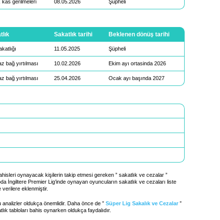
 kas gerilmeleri
08.05.2026
Şüpheli
tlık
Sakatlık tarihi
Beklenen dönüş tarihi
akatlığı
11.05.2025
Şüpheli
z bağ yırtılması
10.02.2026
Ekim ayı ortasinda 2026
z bağ yırtılması
25.04.2026
Ocak ayı başında 2027
isleri oynayacak kişilerin takip etmesi gereken ” sakatlık ve cezalar ”
da İngiltere Premier Lig’inde oynayan oyuncuların sakatlık ve cezaları liste
 verilere eklenmiştir.
 analizler oldukça önemlidir. Daha önce de ”
Süper Lig Sakalık ve Cezalar
”
ık tabloları bahis oynarken oldukça faydalıdır.