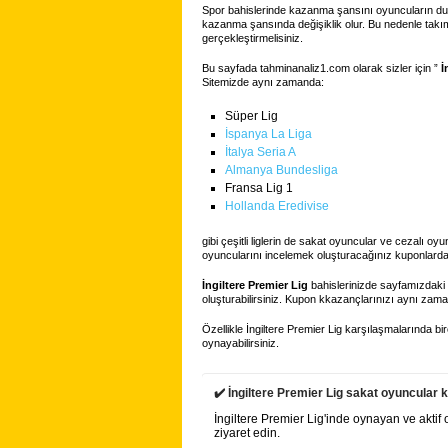
Spor bahislerinde kazanma şansını oyuncuların dur
kazanma şansında değişiklik olur. Bu nedenle takıml
gerçekleştirmelisiniz.
Bu sayfada tahminanaliz1.com olarak sizler için ”
İ
Sitemizde aynı zamanda:
Süper Lig
İspanya La Liga
İtalya Seria A
Almanya Bundesliga
Fransa Lig 1
Hollanda Eredivise
gibi çeşitli liglerin de sakat oyuncular ve cezalı oy
oyuncularını incelemek oluşturacağınız kuponlarda
İngiltere Premier Lig
bahislerinizde sayfamızdaki 
oluşturabilirsiniz. Kupon kkazançlarınızı aynı zam
Özellikle İngiltere Premier Lig karşılaşmalarında 
oynayabilirsiniz.
✔️ İngiltere Premier Lig sakat oyuncular 
İngiltere Premier Lig'inde oynayan ve aktif
ziyaret edin.