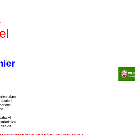
a
el
ier
gelen takım
aberleri
erlerini
his
daha iyi
tçilerimize
icektir.