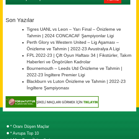
Son Yazılar
Tigres UANL vs Leon – Yarı Final – Önizleme ve
Tahmin | 2024 CONCACAF Şampiyonlar Ligi
Perth Glory vs Western United – Lig Aşaması –
Önizleme ve Tahmin | 2022-23 Avustralya A Ligi
FPL 2022-23 | Çift Oyun Haftası 34 | Fikstürler, Takım
Haberleri ve Öngörülen Kadrolar
Bournemouth – Leeds Utd Önizleme ve Tahmin |
2022-23 İngiltere Premier Ligi
Blackburn vs Luton Önizleme ve Tahmin | 2022-23
İngiltere Şampiyonası
* Oranı Düşen Maçlar
* Avrupa Top 10