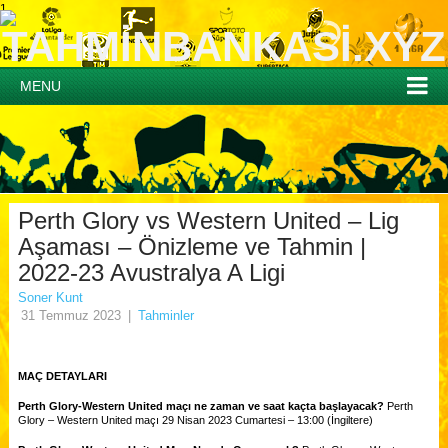
1
MENU
Perth Glory vs Western United – Lig
Aşaması – Önizleme ve Tahmin |
2022-23 Avustralya A Ligi
Soner Kunt
31 Temmuz 2023
|
Tahminler
MAÇ DETAYLARI
Perth Glory-Western United maçı ne zaman ve saat kaçta başlayacak?
Perth
Glory – Western United maçı 29 Nisan 2023 Cumartesi – 13:00 (İngiltere)