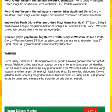
Perth Glory-Western United Maçı Nerede Oynanacak?
Perth Glory – Western
United maçı Avustralya’nın Perth kentindeki HBF Park’ta oynanacak.
Perth Glory-Western United maçına nereden bilet alabilirim?
Perth Glory –
Western United maçı için bilet bilgileri her kulübün resmi web sitesinde bulunabilir.
İngiltere’de Perth Glory-Western United Maçı Hangi Kanalda?
BT Sport, Birleşik
Krallık’taki A-League maçlarının haklarına sahiptir, bu nedenle Perth Glory – Western
United için programlarını kontrol etmeye değer.
Nereden yayın yapabilirim
İngiltere’de Perth Glory vs Western United
?
Perth
Glory – Western United BT Sport’ta televizyonda yayınlanırsa, aboneler maçı BT
Sport Player & uygulamasında canlı yayınlayabilecekler
TAHMİNİ
Perth Glory, Sidney’e 4-1’lik mağlubiyetlerini geride bırakma çabalarında dört gol attı,
ancak Adelaide United tarafından tutulan gol sayısı ile aynı sayıda gol gönderdiler.
Son altı maçlarında sadece bir kayıp ama tutarsız bir Western United tarafına karşı
kazanma yollarına geri dönmek için istekli olacaklar. Ziyaretçiler, Melbourne City’ye
gittikten sonra son beş maçından sadece birini kazandı ve Glory’nin bu çatışmadan
en az bir puan talep etmesiyle bu sorunlar burada devam edebilir.
Oranı Düşen Maçlar