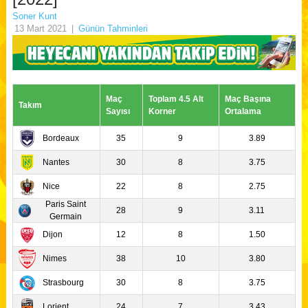
Soner Kunt
13 Mart 2021
|
Günün Tahminleri
Maç
Toplam 4.5 Alt
Maç Başına
Takım
Sayısı
Korner
Ortalama
Bordeaux
35
9
3.89
Nantes
30
8
3.75
Nice
22
8
2.75
Paris Saint
28
9
3.11
Germain
Dijon
12
8
1.50
Nimes
38
10
3.80
Strasbourg
30
8
3.75
Lorient
24
7
3.43