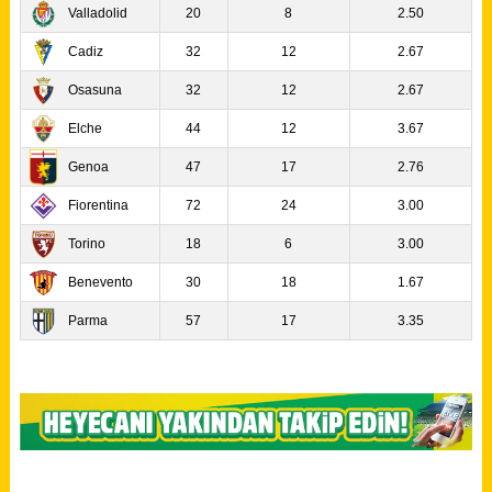
Valladolid
20
8
2.50
Cadiz
32
12
2.67
Osasuna
32
12
2.67
Elche
44
12
3.67
Genoa
47
17
2.76
Fiorentina
72
24
3.00
Torino
18
6
3.00
Benevento
30
18
1.67
Parma
57
17
3.35