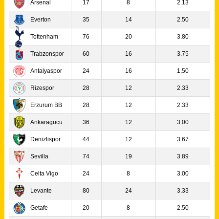
Arsenal
17
8
2.13
Everton
35
14
2.50
Tottenham
76
20
3.80
Trabzonspor
60
16
3.75
Antalyaspor
24
16
1.50
Rizespor
28
12
2.33
Erzurum BB
28
12
2.33
Ankaragucu
36
12
3.00
Denizlispor
44
12
3.67
Sevilla
74
19
3.89
Celta Vigo
24
8
3.00
Levante
80
24
3.33
Getafe
20
8
2.50