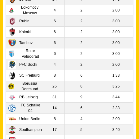
Lokomotiv
4
2
2.00
Moscow
Rubin
6
2
3.00
Khimki
6
2
3.00
Tambov
6
2
3.00
Rotor
6
2
3.00
Volgograd
PFC Sochi
4
2
2.00
SC Freiburg
8
6
1.33
Borussia
26
8
3.25
Dortmund
RB Leipzig
31
9
3.44
FC Schalke
14
6
2.33
04
Union Berlin
8
4
2.00
Southampton
17
5
3.40