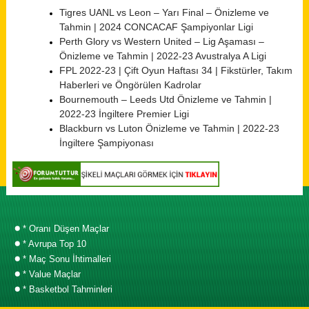
Tigres UANL vs Leon – Yarı Final – Önizleme ve
Tahmin | 2024 CONCACAF Şampiyonlar Ligi
Perth Glory vs Western United – Lig Aşaması –
Önizleme ve Tahmin | 2022-23 Avustralya A Ligi
FPL 2022-23 | Çift Oyun Haftası 34 | Fikstürler, Takım
Haberleri ve Öngörülen Kadrolar
Bournemouth – Leeds Utd Önizleme ve Tahmin |
2022-23 İngiltere Premier Ligi
Blackburn vs Luton Önizleme ve Tahmin | 2022-23
İngiltere Şampiyonası
* Oranı Düşen Maçlar
* Avrupa Top 10
* Maç Sonu İhtimalleri
* Value Maçlar
* Basketbol Tahminleri