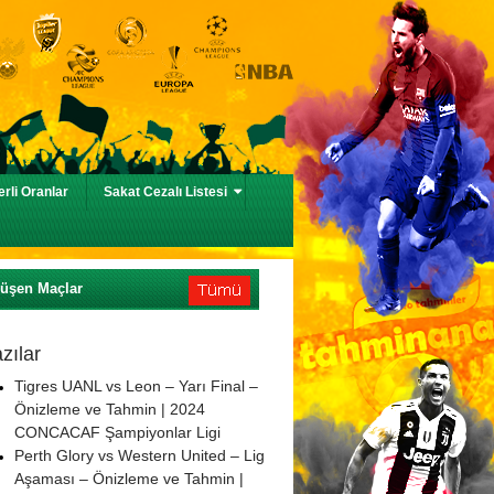
rli Oranlar
Sakat Cezalı Listesi
Düşen Maçlar
zılar
Tigres UANL vs Leon – Yarı Final –
Önizleme ve Tahmin | 2024
CONCACAF Şampiyonlar Ligi
Perth Glory vs Western United – Lig
Aşaması – Önizleme ve Tahmin |