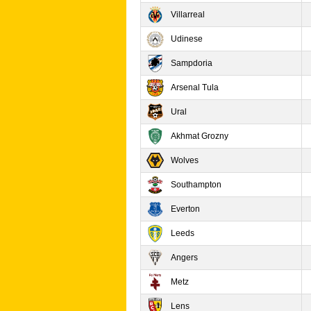
Villarreal
Udinese
Sampdoria
Arsenal Tula
Ural
Akhmat Grozny
Wolves
Southampton
Everton
Leeds
Angers
Metz
Lens