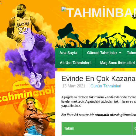
1
Ana Sayfa
Güncel Tahminler
Tahmi
Alt Üst Tahminleri
Maç Sonu İhtimalleri
Evinde En Çok Kazanan 
13 Mart 2021
|
Günün Tahminleri
Aşağıda ki tabloda takımların kendi evlerinde topl
listelenmektedir. Aşağıdaki tablodan takımların ev s
yapabilirsiniz.
Bu liste 24 saatte bir otomatik olarak güncelle
Takım