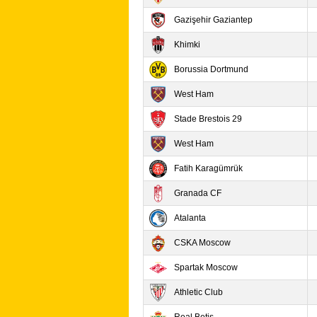
Gazişehir Gaziantep
Khimki
Borussia Dortmund
West Ham
Stade Brestois 29
West Ham
Fatih Karagümrük
Granada CF
Atalanta
CSKA Moscow
Spartak Moscow
Athletic Club