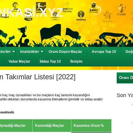
nciler
İstatistikler
Oranı Düşen Maçlar
Avrupa Top 10
Değe
Value Maçlar
İddaa Top 10
İletişim
Takımlar Listesi [2022]
Oranı 
Son Ya
am kaç maç oynadıkları ve bu maçların kaç tanesini kazandığını
ahibi oldukları durumlarda kazanma ihtimallerini görebilir ve iddaa analizi
nmektedir.
Oynadığı Maçlar
Kazandığı Maçlar
Kazanma Oranı %