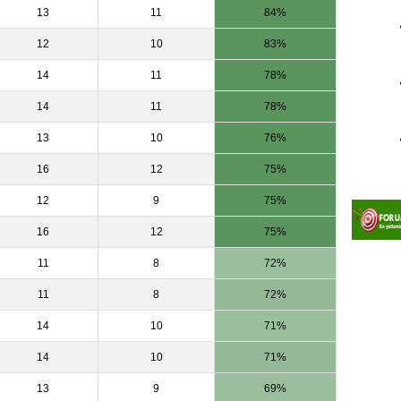
13
11
84%
12
10
83%
14
11
78%
14
11
78%
13
10
76%
16
12
75%
12
9
75%
16
12
75%
11
8
72%
11
8
72%
14
10
71%
14
10
71%
13
9
69%