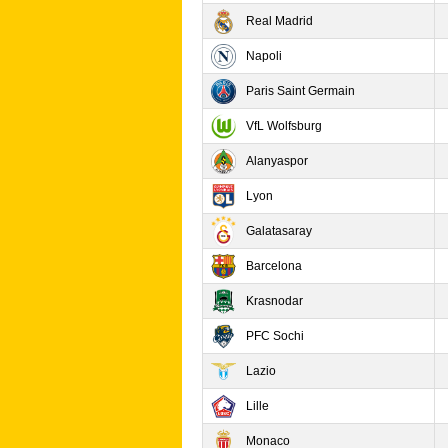
Real Madrid
Napoli
Paris Saint Germain
VfL Wolfsburg
Alanyaspor
Lyon
Galatasaray
Barcelona
Krasnodar
PFC Sochi
Lazio
Lille
Monaco