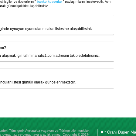
hisçiler ve tipsterlerın ”
banko kuponlar
” paylaşımlarını inceleyebilir. Aynı
rak güncel şekilde ulaşabilirsiniz.
liginde oynayan oyuncuların sakat listesine ulaşabilirsiniz.
 mı?
a ulaşmak için tahminanaliz1.com adresini takip edebilirsiniz.
uncular listesi günlük olarak güncelenmektedir.
emizdeki Tüm içerik Avrupa'da yaşayan ve Türkçe bilen topluluk
* Oranı Düşen Ma
Bahis oynatmaz ve oynatmaya aracılık etmez. Copyright © 2017-