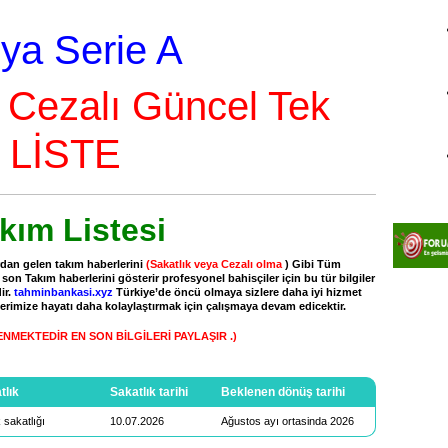
lya Serie A
 Cezalı Güncel Tek
LİSTE
akım Listesi
dan gelen takım haberlerini
(Sakatlık veya Cezalı olma
) Gibi Tüm
son Takım haberlerini gösterir profesyonel bahisçiler için bu tür bilgiler
ir.
tahminbankasi.xyz
Türkiye’de öncü olmaya sizlere daha iyi hizmet
erimize hayatı daha kolaylaştırmak için çalışmaya devam edicektir.
LENMEKTEDİR EN SON BİLGİLERİ PAYLAŞIR .)
tlık
Sakatlık tarihi
Beklenen dönüş tarihi
 sakatlığı
10.07.2026
Ağustos ayı ortasinda 2026