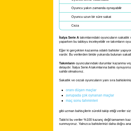
Oyuncu yakın zamanda oynayabilir
Oyuncu uzun bir süre sakat
Ceza
İtalya Serie A
takımlarındaki oyuncuların sakatlık ve
yaparken bu tabloyu inceleyebilir ve takımların oyunc
Eğer ki gerçekten kazanma odaklı bahisler yapıyor
vardır. Bu verilerden biride yukarıda bulunan sakatlı
Takımların
oyuncularındaki durumlar kazanma veya
detaydır. İtalya Serie A takımlarına bahis oynuyors
sahibi olmalısınız.
Sakatlık ve cezalı oyuncuların yanı sıra bahisleriniz
oranı düşen maçlar
avrupada çok oynanan maçlar
maç sonu tahminleri
gibi uzman bahisçilerin sürekli takip ettiği veriler
Tabii ki bu veriler %100 kazanç değil tamamen kaz
sunmuyoruz. Yalnızca bahislerinizi daha doğru ana