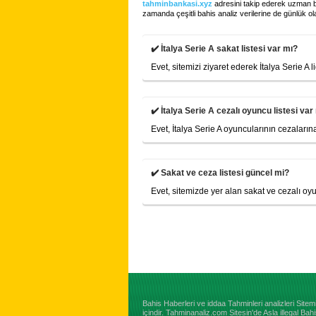
tahminbankasi.xyz
adresini takip ederek uzman ba
zamanda çeşitli bahis analiz verilerine de günlük ola
✔️ İtalya Serie A sakat listesi var mı?
Evet, sitemizi ziyaret ederek İtalya Serie A 
✔️ İtalya Serie A cezalı oyuncu listesi var
Evet, İtalya Serie A oyuncularının cezaların
✔️ Sakat ve ceza listesi güncel mi?
Evet, sitemizde yer alan sakat ve cezalı oy
Bahis Haberleri ve iddaa Tahminleri analizleri Sit
içindir. Tahminanaliz.com Sitesin'de Asla illegal 