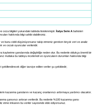
 ceza bilgileri yukarıdaki tabloda listelenmiştir.
İtalya Serie A
bahisleri
uları hakkında bilgi sahibi olabilirsiniz.
 ve bunu ciddi düşünüyorsanız takip etmeniz gereken birçok veri ve analiz
k ve cezalı oyuncular verileridir.
 kaybetme şanslarında değişikliğe neden olur. Bu nedenle oldukça önemli bir
anız mutlaka bu tabloyu incelemeli ve oyuncuların durumları hakkında bilgi
i şekillendirecek diğer tavsiye edilen veriler şu şekildedir;
 sizlerin kazanma şanslarını ve kazanç oranlarınızı arttırmaya yardımcı olacaktır.
anma şansınızı arttıran verilerdir. Bu nedenle %100 kazanma şansı
liz etme imkanını bu veriler sayesinde elde ediyorsunuz.