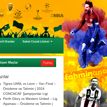
rli Oranlar
Sakat Cezalı Listesi
Düşen Maçlar
zılar
Tigres UANL vs Leon – Yarı Final –
Önizleme ve Tahmin | 2024
CONCACAF Şampiyonlar Ligi
Perth Glory vs Western United – Lig
Aşaması – Önizleme ve Tahmin |