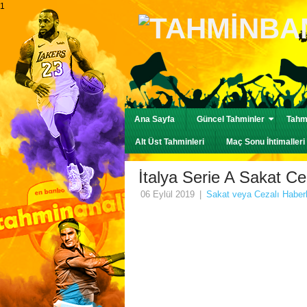
1
Ana Sayfa
Güncel Tahminler
Tahmi
Alt Üst Tahminleri
Maç Sonu İhtimalleri
İtalya Serie A Sakat Cez
06 Eylül 2019
|
Sakat veya Cezalı Haberl