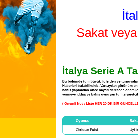
İta
Sakat veya
İtalya Serie A T
Bu bölümde tüm büyük liglerden ve turnuvalar
Haberleri bulabilirsiniz. Varsayılan görünüm en 
bahis yapmadan önce hayati derecede önemlid
vermeye iddaa ve bahis oynuyan tüm ziyaretçil
( Önemli Not : Liste HER 20 DK BİR GÜNCEL
Oyuncu
Saka
Christian Pulisic
Uyluk