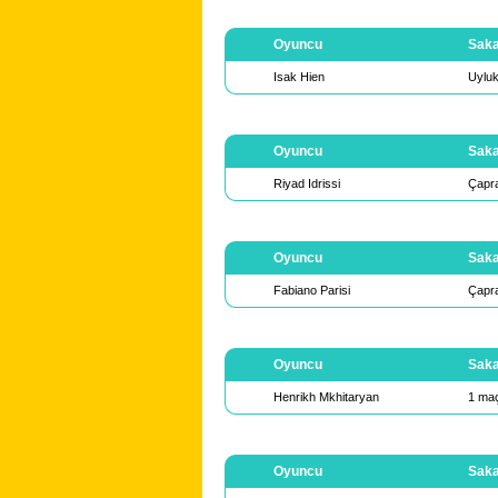
Oyuncu
Saka
Isak Hien
Uyluk
Oyuncu
Saka
Riyad Idrissi
Çapra
Oyuncu
Saka
Fabiano Parisi
Çapra
Oyuncu
Saka
Henrikh Mkhitaryan
1 maç
Oyuncu
Saka