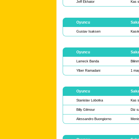
Jeff Ekhator
Kas s
Oyuncu
Saka
Gustav Isaksen
Kasık
Oyuncu
Saka
Lameck Banda
Bilin
Ylber Ramadani
1 maç
Oyuncu
Saka
Stanislav Lobotka
Kas s
Billy Gilmour
Diz s
Alessandro Buongiorno
Menis