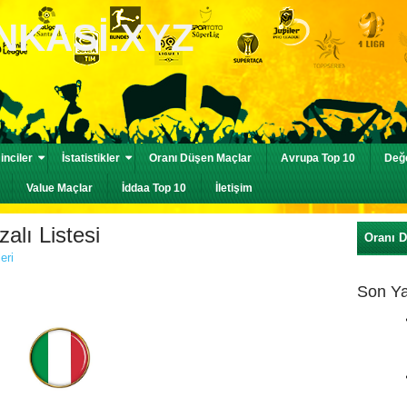
nciler
İstatistikler
Oranı Düşen Maçlar
Avrupa Top 10
Değe
Value Maçlar
İddaa Top 10
İletişim
alı Listesi
Oranı 
eri
Son Ya