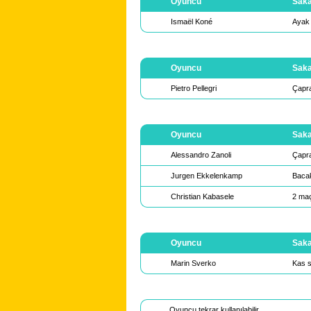
Oyuncu
Saka
Ismaël Koné
Ayak b
Oyuncu
Saka
Pietro Pellegri
Çapra
Oyuncu
Saka
Alessandro Zanoli
Çapra
Jurgen Ekkelenkamp
Bacak
Christian Kabasele
2 maç
Oyuncu
Saka
Marin Sverko
Kas s
Oyuncu tekrar kullanılabilir