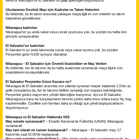
tekerrür edeceğini ve El Salvador’un galip geleceğini düşünüyoruz.
Uluslararası Dostluk Maçı için Kadrolar ve Takım Haberleri
Bu bölümde, bu iki takım arasında yaklaşan maçla ilgili en son onbirleri ve takım
haberlerini görebilirsiniz.
Nikaragua kadroları
Nikaragua’nın şu anda sakat veya cezalı oyuncusu yok, bu yüzden bu hafta tüm
gücüyle oynayacaklar.
El Salvador’un kadroları
El Salvator’ın şu anda takımında cezalı veya sakat oyuncu yok, bu yüzden
Perşembe günü %100 oynuyor olacaklar.
Nikaragua – El Salvador için Önemli İstatistikler ve Maç Verileri
Bu bölümde, her iki takımın da bu hafta aralarında oynanacak maça ilişkin son
istatistiklerini inceleyebilirsiniz.
El Salvador Perşembe Günü Kazanır mı?
Nikaragua ile El Salvador arasında son yıllarda oynanan maçlar toplamda 2,5’ten az
golle sonuçlansa da, her iki takımın birlikte oynadığı son maçlara bakıldığında,
Perşembe günkü maçın ters yönde biteceğine inanıyoruz. Ayrıca El Salvador,
Nikaragua’ya karşı bu karşılaşmanın favorisi çünkü daha önce onlara karşı hiç maç
kaybetmediler. Özellikle son formları daha iyi olduğu için şimdi başlayacaklarını
düşünmüyoruz.
Nikaragua vs El Salvador Hakkında SSS
Maç nerede oynanacak?
– Estadio Nacional de Fútbol’da (UNAN) (Managua)
oynanacak.
Maç tam olarak ne zaman başlayacak?
– Nikaragua – El Salvador maçı 17
Kasım’da saat 02:00’de başlayacak .
Maçı canlı nereden izleyebilirim?
– Maç hiçbir yerde canlı yayınlanmayacak, bu