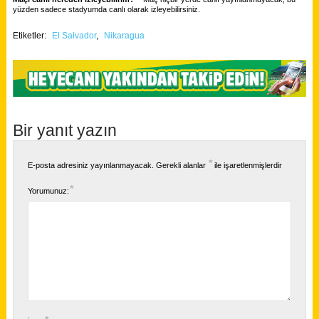
yüzden sadece stadyumda canlı olarak izleyebilirsiniz.
Etiketler:
El Salvador
,
Nikaragua
Bir yanıt yazın
*
E-posta adresiniz yayınlanmayacak.
Gerekli alanlar
ile işaretlenmişlerdir
*
Yorumunuz: