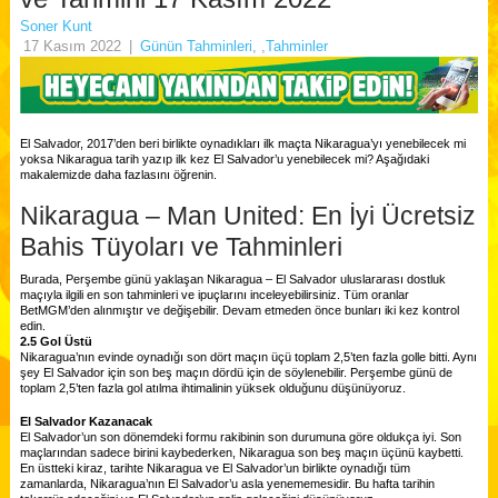
Soner Kunt
17 Kasım 2022
|
Günün Tahminleri
, ,
Tahminler
El Salvador, 2017’den beri birlikte oynadıkları ilk maçta Nikaragua’yı yenebilecek mi
yoksa Nikaragua tarih yazıp ilk kez El Salvador’u yenebilecek mi? Aşağıdaki
makalemizde daha fazlasını öğrenin.
Nikaragua – Man United: En İyi Ücretsiz
Bahis Tüyoları ve Tahminleri
Burada, Perşembe günü yaklaşan Nikaragua – El Salvador uluslararası dostluk
maçıyla ilgili en son tahminleri ve ipuçlarını inceleyebilirsiniz. Tüm oranlar
BetMGM’den alınmıştır ve değişebilir. Devam etmeden önce bunları iki kez kontrol
edin.
2.5 Gol Üstü
Nikaragua’nın evinde oynadığı son dört maçın üçü toplam 2,5’ten fazla golle bitti. Aynı
şey El Salvador için son beş maçın dördü için de söylenebilir. Perşembe günü de
toplam 2,5’ten fazla gol atılma ihtimalinin yüksek olduğunu düşünüyoruz.
El Salvador Kazanacak
El Salvador’un son dönemdeki formu rakibinin son durumuna göre oldukça iyi. Son
maçlarından sadece birini kaybederken, Nikaragua son beş maçın üçünü kaybetti.
En üstteki kiraz, tarihte Nikaragua ve El Salvador’un birlikte oynadığı tüm
zamanlarda, Nikaragua’nın El Salvador’u asla yenememesidir. Bu hafta tarihin