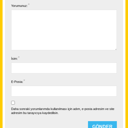
*
Yorumunuz:
*
İsim:
*
E-Posta:
Daha sonraki yorumlarımda kullanılması için adım, e-posta adresim ve site
adresim bu tarayıcıya kaydedilsin.