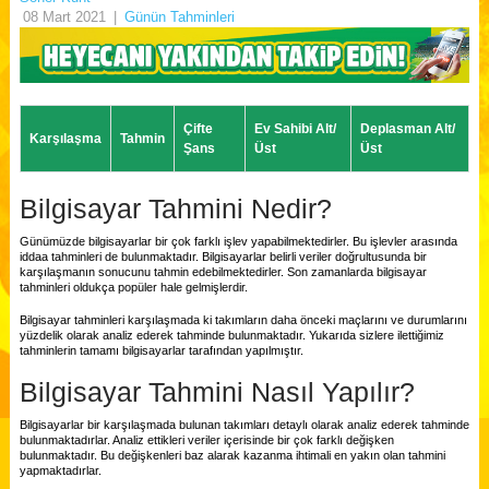
08 Mart 2021
|
Günün Tahminleri
Çifte
Ev Sahibi Alt/
Deplasman Alt/
Karşılaşma
Tahmin
Şans
Üst
Üst
Bilgisayar Tahmini Nedir?
Günümüzde bilgisayarlar bir çok farklı işlev yapabilmektedirler. Bu işlevler arasında
iddaa tahminleri de bulunmaktadır. Bilgisayarlar belirli veriler doğrultusunda bir
karşılaşmanın sonucunu tahmin edebilmektedirler. Son zamanlarda bilgisayar
tahminleri oldukça popüler hale gelmişlerdir.
Bilgisayar tahminleri karşılaşmada ki takımların daha önceki maçlarını ve durumlarını
yüzdelik olarak analiz ederek tahminde bulunmaktadır. Yukarıda sizlere ilettiğimiz
tahminlerin tamamı bilgisayarlar tarafından yapılmıştır.
Bilgisayar Tahmini Nasıl Yapılır?
Bilgisayarlar bir karşılaşmada bulunan takımları detaylı olarak analiz ederek tahminde
bulunmaktadırlar. Analiz ettikleri veriler içerisinde bir çok farklı değişken
bulunmaktadır. Bu değişkenleri baz alarak kazanma ihtimali en yakın olan tahmini
yapmaktadırlar.