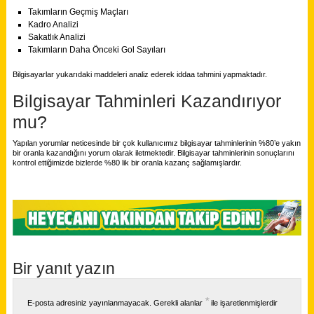
Takımların Geçmiş Maçları
Kadro Analizi
Sakatlık Analizi
Takımların Daha Önceki Gol Sayıları
Bilgisayarlar yukarıdaki maddeleri analiz ederek iddaa tahmini yapmaktadır.
Bilgisayar Tahminleri Kazandırıyor
mu?
Yapılan yorumlar neticesinde bir çok kullanıcımız bilgisayar tahminlerinin %80’e yakın
bir oranla kazandığını yorum olarak iletmektedir. Bilgisayar tahminlerinin sonuçlarını
kontrol ettiğimizde bizlerde %80 lik bir oranla kazanç sağlamışlardır.
Bir yanıt yazın
*
E-posta adresiniz yayınlanmayacak.
Gerekli alanlar
ile işaretlenmişlerdir